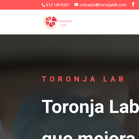
612 149 8261
contacto@toronjalab.com
TORONJA LAB
Toronja Lab
que mejora 