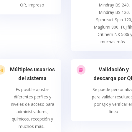
QR, Impreso
Mindray BS 240,
Mindray BS 120,
Spinreact Spin 120
Maglumi 800, Fujifi
DriChem NX 500i 
muchas más…
Múltiples usuarios
Validación y


del sistema
descarga por Q
Es posible ajustar
Se puede personaliz
diferentes perfiles y
para validar resultad
niveles de acceso para
por QR y verificar e
administradores,
línea
químicos, recepción y
muchos más…