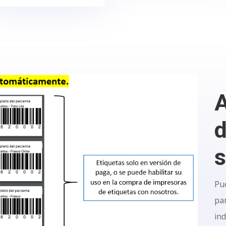
d
s
Pu
pa
ind