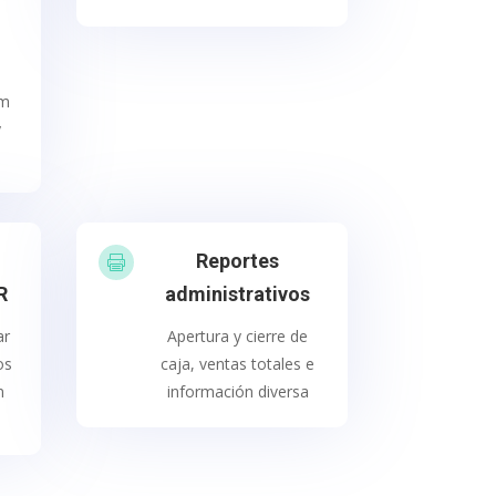
,
lm
y
Reportes

R
administrativos
ar
Apertura y cierre de
os
caja, ventas totales e
n
información diversa