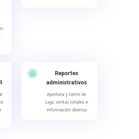
,
lm
y
Reportes

R
administrativos
ar
Apertura y cierre de
os
caja, ventas totales e
n
información diversa