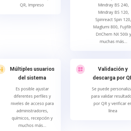
QR, Impreso
Mindray BS 240,
Mindray BS 120,
Spinreact Spin 120
Maglumi 800, Fujifi
DriChem NX 500i 
muchas más…
Múltiples usuarios
Validación y


del sistema
descarga por Q
Es posible ajustar
Se puede personaliz
diferentes perfiles y
para validar resultad
niveles de acceso para
por QR y verificar e
administradores,
línea
químicos, recepción y
muchos más…