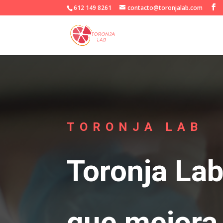
612 149 8261
contacto@toronjalab.com
TORONJA LAB
Toronja Lab
que mejora 